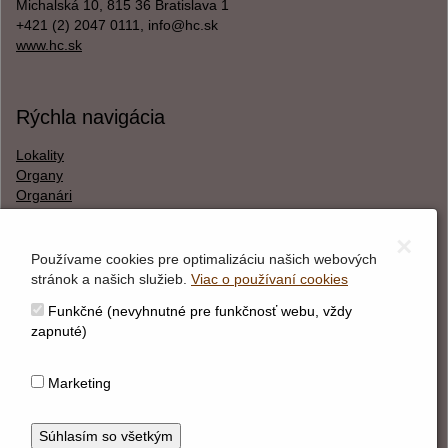
Michalská 10, 815 36 Bratislava 1
+421 (2) 2047 0111, info@hc.sk
www.hc.sk
Rýchla navigácia
Lokality
Organy
Organári
Textová verzia
×
Používame cookies pre optimalizáciu našich webových
stránok a našich služieb.
Viac o používaní cookies
O webstránke
Funkčné (nevyhnutné pre funkčnosť webu, vždy
Správca obsahu
zapnuté)
Technický prevádzkovateľ
Vyhlásenie o prístupnosti
Marketing
Vyhlásenie o cookies