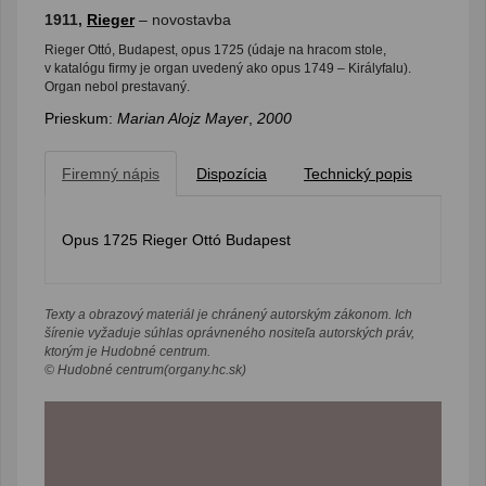
1911,
Rieger
– novostavba
Rieger Ottó, Budapest, opus 1725 (údaje na hracom stole,
v katalógu firmy je organ uvedený ako opus 1749 – Királyfalu).
Organ nebol prestavaný.
Prieskum:
Marian Alojz Mayer
,
2000
Firemný nápis
Dispozícia
Technický popis
Opus 1725 Rieger Ottó Budapest
Texty a obrazový materiál je chránený autorským zákonom. Ich
šírenie vyžaduje súhlas oprávneného nositeľa autorských práv,
ktorým je Hudobné centrum.
© Hudobné centrum(organy.hc.sk)