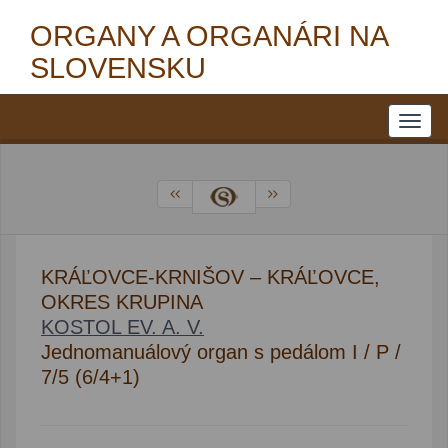
ORGANY A ORGANÁRI NA
SLOVENSKU
KRÁĽOVCE-KRNIŠOV – KRÁĽOVCE,
OKRES KRUPINA
KOSTOL EV. A. V.
Jednomanuálový organ s pedálom I / P /
7/5 (6/4+1)