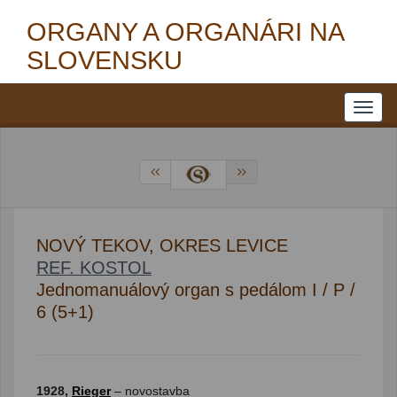
ORGANY A ORGANÁRI NA
SLOVENSKU
NOVÝ TEKOV, OKRES LEVICE
REF. KOSTOL
Jednomanuálový organ s pedálom I / P /
6 (5+1)
1928,
Rieger
– novostavba