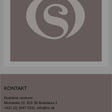
KONTAKT
Hudobné centrum
Michalská 10, 815 36 Bratislava 1
+421 (2) 2047 0111, info@hc.sk