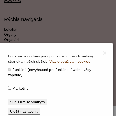
www.hc.sk
Rýchla navigácia
Lokality
Organy
Organári
Textová verzia
×
Používame cookies pre optimalizáciu našich webových
stránok a našich služieb.
Viac o používaní cookies
O webstránke
Funkčné (nevyhnutné pre funkčnosť webu, vždy
Správca obsahu
zapnuté)
Technický prevádzkovateľ
Vyhlásenie o prístupnosti
Marketing
Vyhlásenie o cookies
© Hudobné centrum 2026