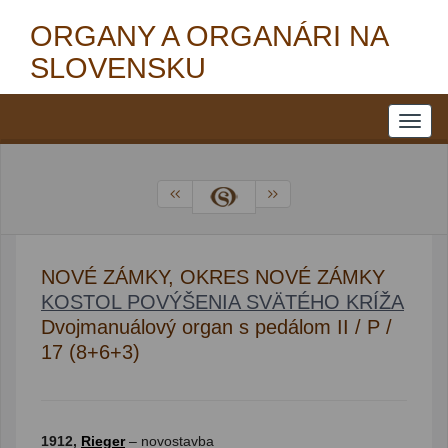
ORGANY A ORGANÁRI NA
SLOVENSKU
NOVÉ ZÁMKY, OKRES NOVÉ ZÁMKY
KOSTOL POVÝŠENIA SVÄTÉHO KRÍŽA
Dvojmanuálový organ s pedálom II / P /
17 (8+6+3)
1912,
Rieger
– novostavba