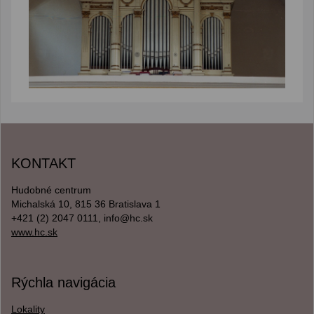
KONTAKT
Hudobné centrum
Michalská 10, 815 36 Bratislava 1
+421 (2) 2047 0111, info@hc.sk
www.hc.sk
Rýchla navigácia
Lokality