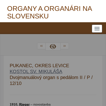
ORGANY A ORGANÁRI NA
SLOVENSKU
PUKANEC, OKRES LEVICE
KOSTOL SV. MIKULÁŠA
Dvojmanuálový organ s pedálom II / P /
12/10
1910,
Rieger
– novostavba