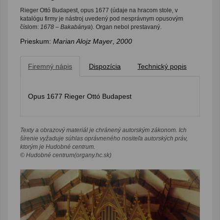
Rieger Ottó Budapest, opus 1677 (údaje na hracom stole, v
katalógu firmy je nástroj uvedený pod nesprávnym opusovým
číslom:
1678 – Bakabánya
). Organ nebol prestavaný.
Prieskum:
Marian Alojz Mayer
,
2000
Firemný nápis
Dispozícia
Technický popis
Opus 1677 Rieger Ottó Budapest
Texty a obrazový materiál je chránený autorským zákonom. Ich
šírenie vyžaduje súhlas oprávneného nositeľa autorských práv,
ktorým je Hudobné centrum.
© Hudobné centrum(organy.hc.sk)