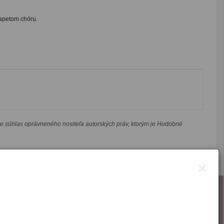
rapetom chóru.
je súhlas oprávneného nositeľa autorských práv, ktorým je Hudobné
×
O webstránke
Správca obsahu