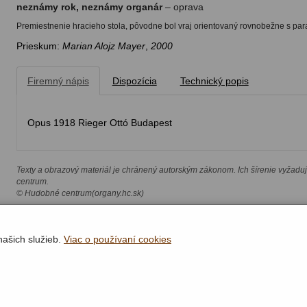
neznámy rok, neznámy organár
– oprava
Premiestnenie hracieho stola, pôvodne bol vraj orientovaný rovnobežne s pa
Prieskum:
Marian Alojz Mayer
,
2000
Firemný nápis
Dispozícia
Technický popis
Opus 1918 Rieger Ottó Budapest
Texty a obrazový materiál je chránený autorským zákonom. Ich šírenie vyžadu
centrum.
© Hudobné centrum(organy.hc.sk)
našich služieb.
Viac o používaní cookies
Rýchla navigácia
Lokality