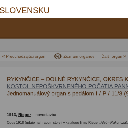
 SLOVENSKU
Predchádzajúci organ
Zoznam organov
Ďalší organ
RYKYNČICE – DOLNÉ RYKYNČICE, OKRES 
KOSTOL NEPOŠKVRNENÉHO POČATIA PANN
Jednomanuálový organ s pedálom I / P / 11/8 (
1913,
Rieger
– novostavba
Opus 1918 (údaje na hracom stole i v katalógu firmy Rieger:
Alsó - Rakoncza
).