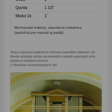
Quinta
1 1/3´
Mixtur 2x
1´
Mechanické traktúry, zásuvková vzdušnica
(spoločná pre manuál aj pedál).
Texty a obrazový materiál je chránený autorským zákonom. Ich
šírenie vyžaduje súhlas oprávneného nositeľa autorských práv,
ktorým je Hudobné centrum.
© Hudobné centrum(organy.hc.sk)