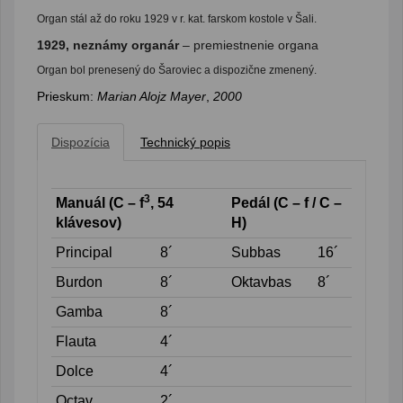
Organ stál až do roku 1929 v r. kat. farskom kostole v Šali.
1929, neznámy organár
– premiestnenie organa
Organ bol prenesený do Šaroviec a dispozične zmenený.
Prieskum:
Marian Alojz Mayer
,
2000
Dispozícia
Technický popis
3
Manuál (C – f
, 54
Pedál (C – f / C –
klávesov)
H)
Principal
8´
Subbas
16´
Burdon
8´
Oktavbas
8´
Gamba
8´
Flauta
4´
Dolce
4´
Octav
2´