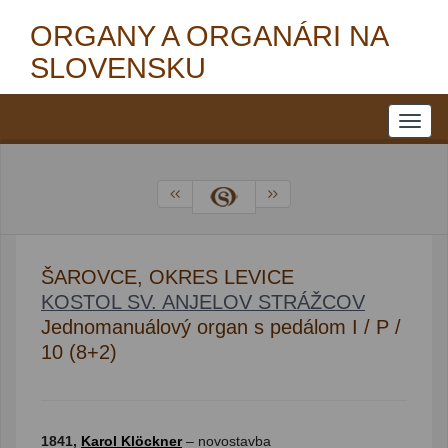
ORGANY A ORGANÁRI NA
SLOVENSKU
ŠAROVCE, OKRES LEVICE
KOSTOL SV. ANJELOV STRÁŽCOV
Jednomanuálový organ s pedálom I / P /
10 (8+2)
1841,
Karol Klöckner
– novostavba