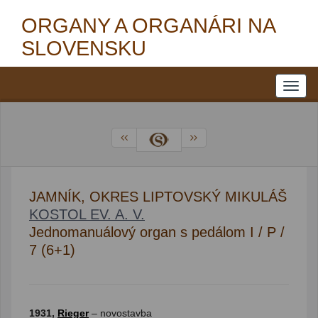
ORGANY A ORGANÁRI NA
SLOVENSKU
JAMNÍK, OKRES LIPTOVSKÝ MIKULÁŠ
KOSTOL EV. A. V.
Jednomanuálový organ s pedálom I / P /
7 (6+1)
1931,
Rieger
– novostavba