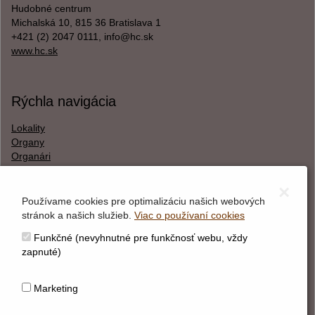
Hudobné centrum
Michalská 10, 815 36 Bratislava 1
+421 (2) 2047 0111, info@hc.sk
www.hc.sk
Rýchla navigácia
Lokality
Organy
Organári
Textová verzia
×
Používame cookies pre optimalizáciu našich webových
stránok a našich služieb.
Viac o používaní cookies
O webstránke
Funkčné (nevyhnutné pre funkčnosť webu, vždy
Správca obsahu
zapnuté)
Technický prevádzkovateľ
Vyhlásenie o prístupnosti
Marketing
Vyhlásenie o cookies