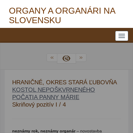
ORGANY A ORGANÁRI NA
SLOVENSKU
HRANIČNÉ, OKRES STARÁ ĽUBOVŇA
KOSTOL NEPOŠKVRNENÉHO
POČATIA PANNY MÁRIE
Skriňový pozitív I / 4
neznámy rok, neznámy organár
– novostavba