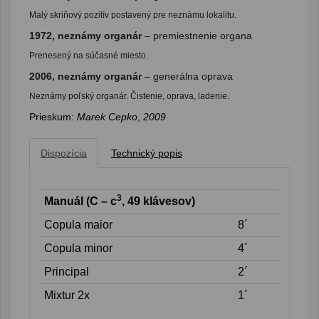
Malý skriňový pozitív postavený pre neznámu lokalitu.
1972, neznámy organár
– premiestnenie organa
Prenesený na súčasné miesto.
2006, neznámy organár
– generálna oprava
Neznámy poľský organár. Čistenie, oprava, ladenie.
Prieskum:
Marek Cepko
,
2009
Dispozícia
Technický popis
3
Manuál (C – c
, 49 klávesov)
Copula maior
8´
Copula minor
4´
Principal
2´
Mixtur 2x
1´