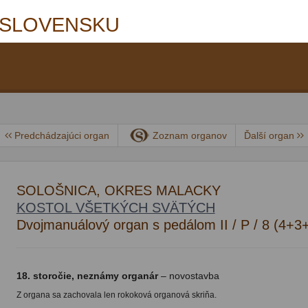
 SLOVENSKU
Predchádzajúci organ
Zoznam organov
Ďalší organ
SOLOŠNICA, OKRES MALACKY
KOSTOL VŠETKÝCH SVÄTÝCH
Dvojmanuálový organ s pedálom II / P / 8 (4+3
18. storočie, neznámy organár
– novostavba
Z organa sa zachovala len rokoková organová skriňa.