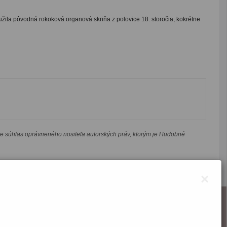
užila pôvodná rokoková organová skriňa z polovice 18. storočia, kokrétne
je súhlas oprávneného nositeľa autorských práv, ktorým je Hudobné
×
O webstránke