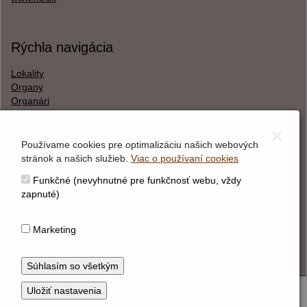
Rýchla navigácia
Lokality
Organy
Organári
Textová verzia
×
Používame cookies pre optimalizáciu našich webových
stránok a našich služieb.
Viac o používaní cookies
O webstránke
Funkčné (nevyhnutné pre funkčnosť webu, vždy
Správca obsahu
zapnuté)
Technický prevádzkovateľ
Vyhlásenie o prístupnosti
Marketing
Vyhlásenie o cookies
© Hudobné centrum 2026