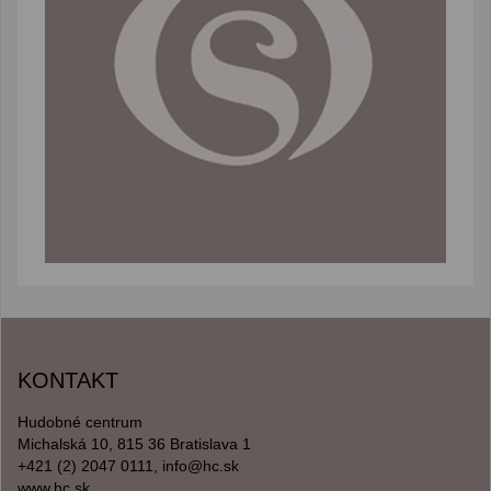
KONTAKT
Hudobné centrum
Michalská 10, 815 36 Bratislava 1
+421 (2) 2047 0111, info@hc.sk
www.hc.sk