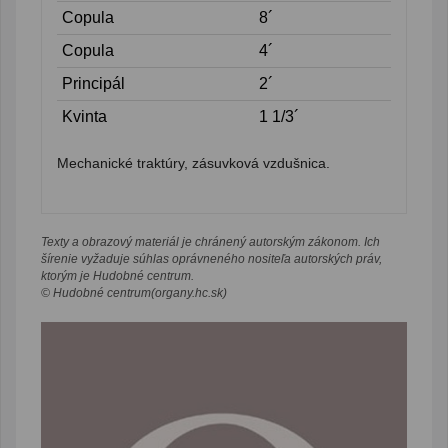
Copula
8´
Copula
4´
Principál
2´
Kvinta
1 1/3´
Mechanické traktúry, zásuvková vzdušnica.
Texty a obrazový materiál je chránený autorským zákonom. Ich
šírenie vyžaduje súhlas oprávneného nositeľa autorských práv,
ktorým je Hudobné centrum.
© Hudobné centrum(organy.hc.sk)