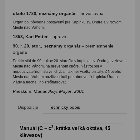
okolo 1720, neznámy organár
– novostavba
Organ bol pôvodne postavený pre Kaplnku sv. Ondreja v Novom
Meste nad Váhom.
1853, Karl Petter
– oprava
90. r. 20. stor., neznámy organár
– premiestnenie
organa
Pozitív stál do 90. rokov 20. storočia v kaplnke sv. Ondreja v Novom
Meste nad Váhom, na drevenom chóre. Nástroj bol v
nepoužívateľnom stave, chýbali takmer všetky píšťaly. Z Nového
Mesta nad Váhom pozitív získali pre obnovenú kaplnku Úradu
vlády a nechali ho zreštaurovať.
Prieskum:
Marian Alojz Mayer
,
2001
Dispozícia
Technický popis
3
Manuál (C – c
, krátka veľká oktáva, 45
klávesov)