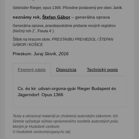
Gebrüder Rieger, opus 1366. Pôvodne postavený pre obec Janík.
neznámy rok,
Štefan Gábor
– generálna oprava
Generálna oprava, pravdepodobne pridanie nových registrov
(Nočný roh 2´, Flauta 4´).
Štítok na hracom stole:
PRESTAVBU PREVIEDOL / ŠTEFAN
GÁBOR / KOŠICE
Prieskum:
Juraj Slovík
,
2016
Firemný nápis
Dispozícia
Technický popis
Cs. és kir. udvari-orgona-gyár Rieger Budapest és
Jägerndorf. Opus 1366
Texty a obrazový materiál je chránený autorským zákonom. Ich
šírenie vyžaduje súhlas oprávneného nositeľa autorských práv,
ktorým je Hudobné centrum.
© Hudobné centrum(organy.hc.sk)