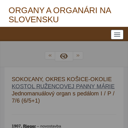
ORGANY A ORGANÁRI NA
SLOVENSKU
SOKOĽANY, OKRES KOŠICE-OKOLIE
KOSTOL RUŽENCOVEJ PANNY MÁRIE
Jednomanuálový organ s pedálom I / P /
7/6 (6/5+1)
1907,
Rieger
– novostavba