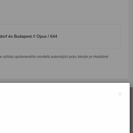
orf és Budapest // Opus / 644
je súhlas oprávneného nositeľa autorských práv, ktorým je Hudobné
×
O webstránke
Správca obsahu
Technický prevádzkovateľ
Vyhlásenie o prístupnosti
Vyhlásenie o cookies