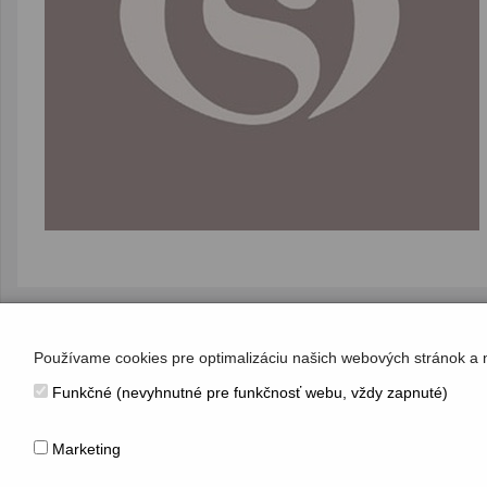
Používame cookies pre optimalizáciu našich webových stránok a 
KONTAKT
Funkčné (nevyhnutné pre funkčnosť webu, vždy zapnuté)
Hudobné centrum
Michalská 10, 815 36 Bratislava 1
Marketing
+421 (2) 2047 0111, info@hc.sk
www.hc.sk