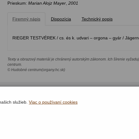
Prieskum:
Marian Alojz Mayer
,
2001
Firemný nápis
Dispozícia
Technický popis
RIEGER TESTVÉREK / cs. és k. udvari – orgona – gyár / Jägernd
Texty a obrazový materiál je chránený autorským zákonom. Ich šírenie vyžadu
centrum.
© Hudobné centrum(organy.hc.sk)
našich služieb.
Viac o používaní cookies
Rýchla navigácia
Lokality
Organy
Organári
Textová verzia