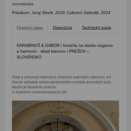
novostavba
Prieskum:
Juraj Slovík, 2019; Ľubomír Zelenák
,
2024
Firemný nápis
Dispozícia
Technický popis
KARABINOŠ & GÁBOR / továrňa na stavbu organov
a harmonií - sklad klavírov / PREŠOV –
SLOVENSKO.
Texty a obrazový materiál je chránený autorským zákonom. Ich
šírenie vyžaduje súhlas oprávneného nositeľa autorských práv,
ktorým je Hudobné centrum.
© Hudobné centrum(organy.hc.sk)