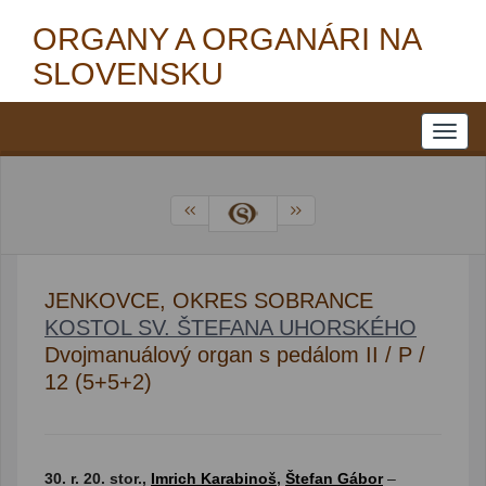
ORGANY A ORGANÁRI NA
SLOVENSKU
JENKOVCE, OKRES SOBRANCE
KOSTOL SV. ŠTEFANA UHORSKÉHO
Dvojmanuálový organ s pedálom II / P /
12 (5+5+2)
30. r. 20. stor.,
Imrich Karabinoš
,
Štefan Gábor
–