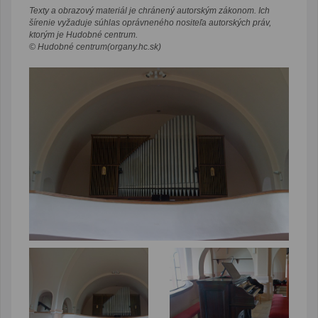
Texty a obrazový materiál je chránený autorským zákonom. Ich
šírenie vyžaduje súhlas oprávneného nositeľa autorských práv,
ktorým je Hudobné centrum.
© Hudobné centrum(organy.hc.sk)