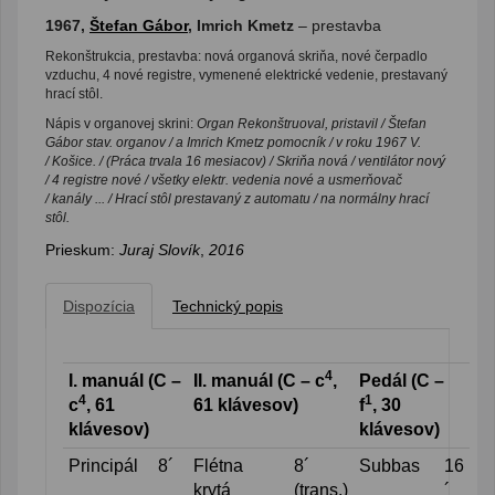
1967,
Štefan Gábor
, Imrich Kmetz
– prestavba
Rekonštrukcia, prestavba: nová organová skriňa, nové čerpadlo
vzduchu, 4 nové registre, vymenené elektrické vedenie, prestavaný
hrací stôl.
Nápis v organovej skrini:
Organ Rekonštruoval, pristavil / Štefan
Gábor stav. organov / a Imrich Kmetz pomocník / v roku 1967 V.
/ Košice. / (Práca trvala 16 mesiacov) / Skriňa nová / ventilátor nový
/ 4 registre nové / všetky elektr. vedenia nové a usmerňovač
/ kanály ... / Hrací stôl prestavaný z automatu / na normálny hrací
stôl.
Prieskum:
Juraj Slovík
,
2016
Dispozícia
Technický popis
4
I. manuál (C –
II. manuál (C – c
,
Pedál (C –
4
1
c
, 61
61 klávesov)
f
, 30
klávesov)
klávesov)
Principál
8´
Flétna
8´
Subbas
16
krytá
(trans.)
´