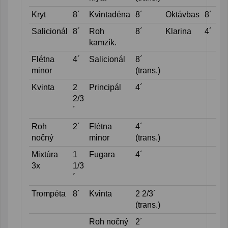
Kryt
8´
Kvintadéna
8´
Oktávbas
8´
Salicionál
8´
Roh
8´
Klarina
4´
kamzík.
Flétna
4´
Salicionál
8´
minor
(trans.)
Kvinta
2
Principál
4´
2/3
´
Roh
2´
Flétna
4´
nočný
minor
(trans.)
Mixtúra
1
Fugara
4´
3x
1/3
´
Trompéta
8´
Kvinta
2 2/3´
(trans.)
Roh nočný
2´