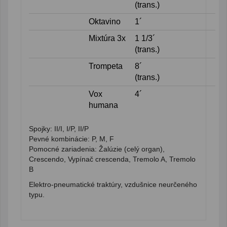
(trans.)
Oktavino
1´
Mixtúra 3x
1 1/3´
(trans.)
Trompeta
8´
(trans.)
Vox
4´
humana
Spojky: II/I, I/P, II/P
Pevné kombinácie: P, M, F
Pomocné zariadenia: Žalúzie (celý organ),
Crescendo, Vypínač crescenda, Tremolo A, Tremolo
B
Elektro-pneumatické traktúry, vzdušnice neurčeného
typu.