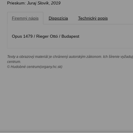
Prieskum:
Juraj Slovík
,
2019
Firemný nápis
Dispozícia
Technický popis
Opus 1479 / Rieger Ottó / Budapest
Texty a obrazový materiál je chránený autorským zákonom. Ich šírenie vyžadu
centrum.
© Hudobné centrum(organy.hc.sk)