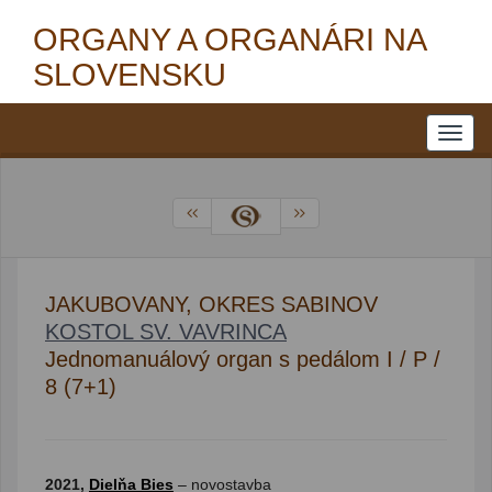
ORGANY A ORGANÁRI NA
SLOVENSKU
JAKUBOVANY, OKRES SABINOV
KOSTOL SV. VAVRINCA
Jednomanuálový organ s pedálom I / P /
8 (7+1)
2021,
Dielňa Bies
– novostavba