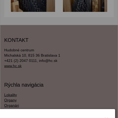
KONTAKT
Hudobné centrum
Michalská 10, 815 36 Bratislava 1
+421 (2) 2047 0111, info@hc.sk
www.hc.sk
Rýchla navigácia
Lokality
Organy
Organári
Textová verzia