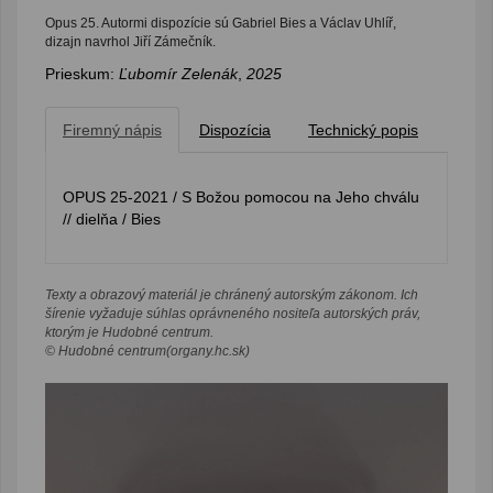
Opus 25. Autormi dispozície sú Gabriel Bies a Václav Uhlíř,
dizajn navrhol Jiří Zámečník.
Prieskum:
Ľubomír Zelenák
,
2025
Firemný nápis
Dispozícia
Technický popis
OPUS 25-2021 / S Božou pomocou na Jeho chválu
// dielňa / Bies
Texty a obrazový materiál je chránený autorským zákonom. Ich
šírenie vyžaduje súhlas oprávneného nositeľa autorských práv,
ktorým je Hudobné centrum.
© Hudobné centrum(organy.hc.sk)