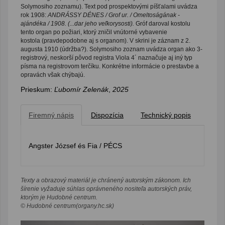
Solymosiho zoznamu). Text pod prospektovými píšťalami uvádza
rok 1908:
ANDRÁSSY DÉNES / Grof ur. / Omeltoságának -
ajándéka / 1908. (...dar jeho veľkorysosti).
Gróf daroval kostolu
tento organ po požiari, ktorý zničil vnútorné vybavenie
kostola (pravdepodobne aj s organom). V skrini je záznam z 2.
augusta 1910 (údržba?). Solymosiho zoznam uvádza organ ako 3-
registrový, neskorší pôvod registra Viola 4´ naznačuje aj iný typ
písma na registrovom terčíku. Konkrétne informácie o prestavbe a
opravách však chýbajú.
Prieskum:
Ľubomír Zelenák
,
2025
Firemný nápis
Dispozícia
Technický popis
Angster József és Fia / PÉCS
Texty a obrazový materiál je chránený autorským zákonom. Ich
šírenie vyžaduje súhlas oprávneného nositeľa autorských práv,
ktorým je Hudobné centrum.
© Hudobné centrum(organy.hc.sk)