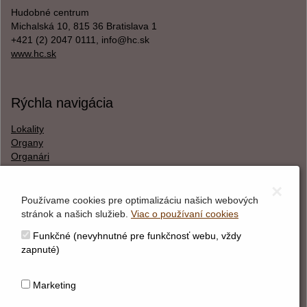
Hudobné centrum
Michalská 10, 815 36 Bratislava 1
+421 (2) 2047 0111, info@hc.sk
www.hc.sk
Rýchla navigácia
Lokality
Organy
Organári
Textová verzia
×
Používame cookies pre optimalizáciu našich webových
stránok a našich služieb.
Viac o používaní cookies
O webstránke
Funkčné (nevyhnutné pre funkčnosť webu, vždy
Správca obsahu
zapnuté)
Technický prevádzkovateľ
Vyhlásenie o prístupnosti
Marketing
Vyhlásenie o cookies