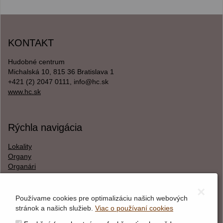
KONTAKT
Hudobné centrum
Michalská 10, 815 36 Bratislava 1
+421 (2) 2047 0111, info@hc.sk
www.hc.sk
Rýchla navigácia
Lokality
Organy
Organári
Textová verzia
×
Používame cookies pre optimalizáciu našich webových
stránok a našich služieb.
Viac o používaní cookies
O webstránke