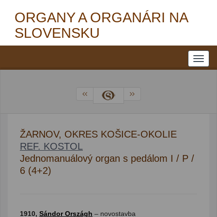
ORGANY A ORGANÁRI NA
SLOVENSKU
ŽARNOV, OKRES KOŠICE-OKOLIE
REF. KOSTOL
Jednomanuálový organ s pedálom I / P /
6 (4+2)
1910,
Sándor Országh
– novostavba