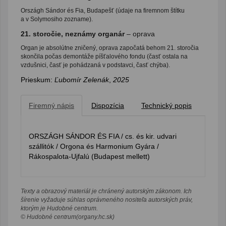
Országh Sándor és Fia, Budapešť (údaje na firemnom štítku
a v Solymosiho zozname).
21. storočie, neznámy organár
– oprava
Organ je absolútne zničený, oprava započatá behom 21. storočia
skončila počas demontáže píšťalového fondu (časť ostala na
vzdušnici, časť je pohádzaná v podstavci, časť chýba).
Prieskum:
Ľubomír Zelenák
,
2025
Firemný nápis
Dispozícia
Technický popis
ORSZÁGH SÁNDOR ÉS FIA / cs. és kir. udvari
szállitók / Orgona és Harmonium Gyára /
Rákospalota-Ujfalú (Budapest mellett)
Texty a obrazový materiál je chránený autorským zákonom. Ich
šírenie vyžaduje súhlas oprávneného nositeľa autorských práv,
ktorým je Hudobné centrum.
© Hudobné centrum(organy.hc.sk)