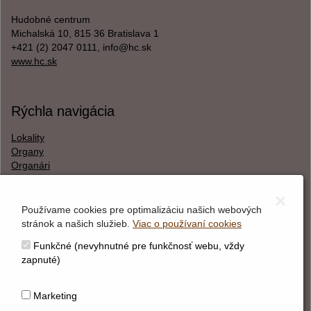
Hudobné centrum
Michalská 10, 815 36 Bratislava 1
+421 (2) 2047 0111, info@hc.sk
www.hc.sk
Rýchla navigácia
Lokality
Organy
Organári
Textová verzia
×
Používame cookies pre optimalizáciu našich webových
stránok a našich služieb.
Viac o používaní cookies
O webstránke
Funkčné (nevyhnutné pre funkčnosť webu, vždy
Správca obsahu
zapnuté)
Technický prevádzkovateľ
Vyhlásenie o prístupnosti
Marketing
Vyhlásenie o cookies