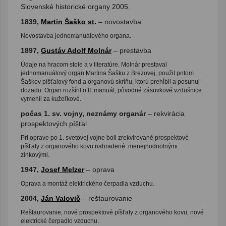
Slovenské historické organy 2005.
1839,
Martin Šaško st.
– novostavba
Novostavba jednomanuálového organa.
1897,
Gustáv Adolf Molnár
– prestavba
Údaje na hracom stole a v literatúre. Molnár prestaval
jednomanuálový organ Martina Šašku z Brezovej, použil pritom
Šaškov píšťalový fond a organovú skriňu, ktorú prehĺbil a posunul
dozadu. Organ rozšíril o II. manuál, pôvodné zásuvkové vzdušnice
vymenil za kužeľkové.
počas 1. sv. vojny, neznámy organár
– rekvirácia
prospektových píšťal
Pri oprave po 1. svetovej vojne boli zrekvirované prospektové
píšťaly z organového kovu nahradené menejhodnotnými
zinkovými.
1947,
Josef Melzer
– oprava
Oprava a montáž elektrického čerpadla vzduchu.
2004,
Ján Valovič
– reštaurovanie
Reštaurovanie, nové prospektové píšťaly z organového kovu, nové
elektrické čerpadlo vzduchu.