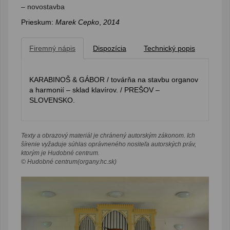
– novostavba
Prieskum:
Marek Cepko
,
2014
Firemný nápis
Dispozícia
Technický popis
KARABINOŠ & GÁBOR / továrňa na stavbu organov
a harmonií – sklad klavírov. / PREŠOV –
SLOVENSKO.
Texty a obrazový materiál je chránený autorským zákonom. Ich
šírenie vyžaduje súhlas oprávneného nositeľa autorských práv,
ktorým je Hudobné centrum.
© Hudobné centrum(organy.hc.sk)