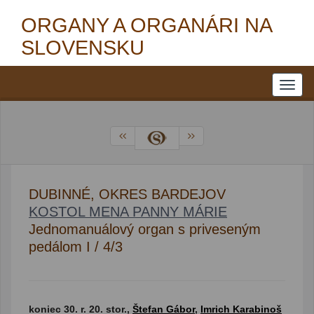
ORGANY A ORGANÁRI NA
SLOVENSKU
DUBINNÉ, OKRES BARDEJOV
KOSTOL MENA PANNY MÁRIE
Jednomanuálový organ s priveseným
pedálom I / 4/3
koniec 30. r. 20. stor.,
Štefan Gábor
,
Imrich Karabinoš