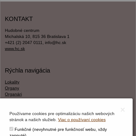
KONTAKT
Hudobné centrum
Michalská 10, 815 36 Bratislava 1
+421 (2) 2047 0111, info@hc.sk
www.hc.sk
Rýchla navigácia
Lokality
Organy
Organári
Textová verzia
×
Používame cookies pre optimalizáciu našich webových
stránok a našich služieb.
Viac o používaní cookies
O webstránke
Funkčné (nevyhnutné pre funkčnosť webu, vždy
Správca obsahu
zapnuté)