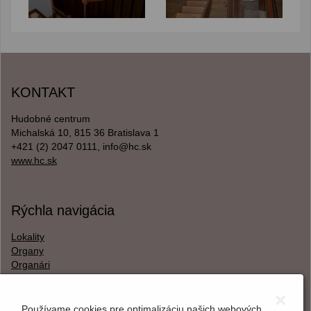
KONTAKT
Hudobné centrum
Michalská 10, 815 36 Bratislava 1
+421 (2) 2047 0111, info@hc.sk
www.hc.sk
Rýchla navigácia
Lokality
Organy
Organári
Textová verzia
×
Používame cookies pre optimalizáciu našich webových