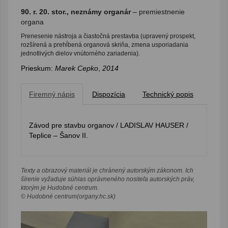
90. r. 20. stor., neznámy organár
– premiestnenie
organa
Prenesenie nástroja a čiastočná prestavba (upravený prospekt,
rozšírená a prehĺbená organová skriňa, zmena usporiadania
jednotlivých dielov vnútorného zariadenia).
Prieskum:
Marek Cepko
,
2014
Firemný nápis
Dispozícia
Technický popis
Závod pre stavbu organov / LADISLAV HAUSER /
Teplice – Šanov II.
Texty a obrazový materiál je chránený autorským zákonom. Ich
šírenie vyžaduje súhlas oprávneného nositeľa autorských práv,
ktorým je Hudobné centrum.
© Hudobné centrum(organy.hc.sk)