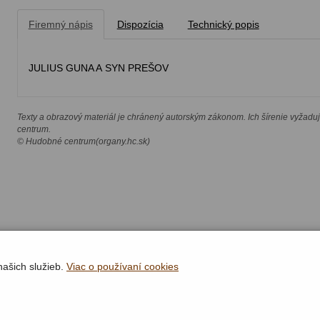
Firemný nápis
Dispozícia
Technický popis
JULIUS GUNA A SYN PREŠOV
Texty a obrazový materiál je chránený autorským zákonom. Ich šírenie vyžadu
centrum.
© Hudobné centrum(organy.hc.sk)
našich služieb.
Viac o používaní cookies
Rýchla navigácia