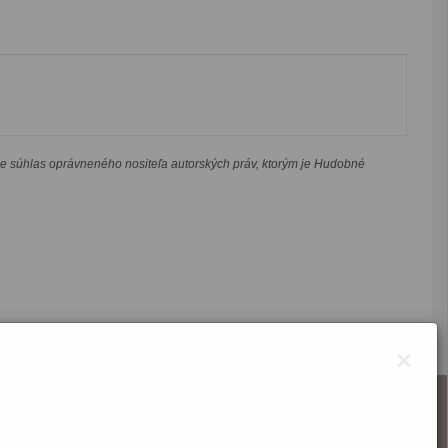
je súhlas oprávneného nositeľa autorských práv, ktorým je Hudobné
×
O webstránke