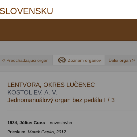
 SLOVENSKU
Predchádzajúci organ
Zoznam organov
Ďalší organ
LENTVORA, OKRES LUČENEC
KOSTOL EV. A. V.
Jednomanuálový organ bez pedála I / 3
1934, Július Guna
– novostavba
Prieskum:
Marek Cepko
,
2012