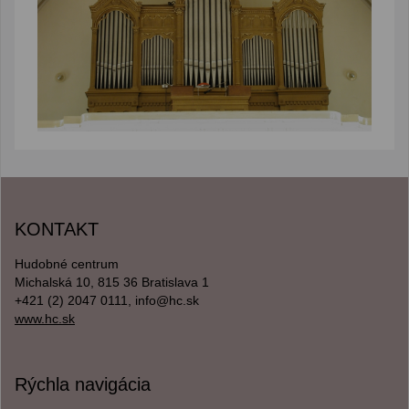
KONTAKT
Hudobné centrum
Michalská 10, 815 36 Bratislava 1
+421 (2) 2047 0111, info@hc.sk
www.hc.sk
Rýchla navigácia