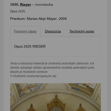
1930,
Rieger
– novostavba
Opus 2425.
Prieskum:
Marian Alojz Mayer
,
2004
Firemný nápis
Dispozícia
Technický popis
Opus 2425 RIEGER
Texty a obrazový materiál je chránený autorským zákonom. Ich
šírenie vyžaduje súhlas oprávneného nositeľa autorských práv,
ktorým je Hudobné centrum.
© Hudobné centrum(organy.hc.sk)