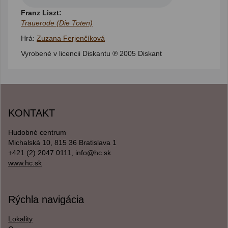
Franz Liszt:
Trauerode (Die Toten)
Hrá:
Zuzana Ferjenčíková
Vyrobené v licencii Diskantu ℗ 2005 Diskant
KONTAKT
Hudobné centrum
Michalská 10, 815 36 Bratislava 1
+421 (2) 2047 0111, info@hc.sk
www.hc.sk
Rýchla navigácia
Lokality