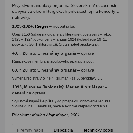
Prvý štvormanuálový organ na Slovensku. V súčasnosti
sa využíva okrem liturgických príležitostí aj na koncerty a
nahrávky.
1923-1924,
Rieger
– novostavba
Opus 2150 (údaje na organe a v literatúre), postavený v rokoch
1923 – 1924, dokončený v januári 1924 (kolaudácia 19. 1.,
posviacka 20. 1. (literatúra)). Organ nebol prestavaný.
40. r. 20. stor., neznámy organár
– oprava
Rámčekové membrány spojkového aparátu a pod.
60. r. 20. stor., neznámy organár
– oprava
Výmena registra Violine 4´ (III. man.) za Superoktávu 1´.
1993, Miroslav Jablonský, Marian Alojz Mayer
–
generálna oprava
Štyri nové najväčšie píšťaly do prospektu, obnovenie registra
Violine 4´ na III. manuáli, nové elektrické čerpadlo vzduchu.
Prieskum:
Marian Alojz Mayer
,
2001
Firemný nápis
Dispozícia
Technický popis