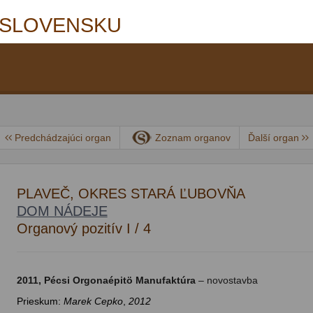
 SLOVENSKU
Predchádzajúci organ
Zoznam organov
Ďalší organ
PLAVEČ, OKRES STARÁ ĽUBOVŇA
DOM NÁDEJE
Organový pozitív I / 4
2011, Pécsi Orgonaépitö Manufaktúra
– novostavba
Prieskum:
Marek Cepko
,
2012