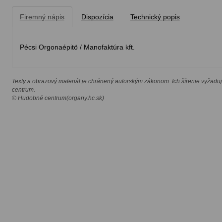
Firemný nápis
Dispozícia
Technický popis
Pécsi Orgonaépitö / Manofaktúra kft.
Texty a obrazový materiál je chránený autorským zákonom. Ich šírenie vyžadu
centrum.
© Hudobné centrum(organy.hc.sk)