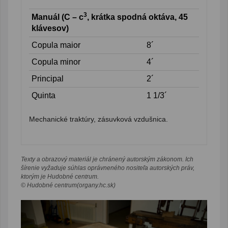
3
Manuál (C – c
, krátka spodná oktáva, 45
klávesov)
Copula maior
8´
Copula minor
4´
Principal
2´
Quinta
1 1/3´
Mechanické traktúry, zásuvková vzdušnica.
Texty a obrazový materiál je chránený autorským zákonom. Ich
šírenie vyžaduje súhlas oprávneného nositeľa autorských práv,
ktorým je Hudobné centrum.
© Hudobné centrum(organy.hc.sk)