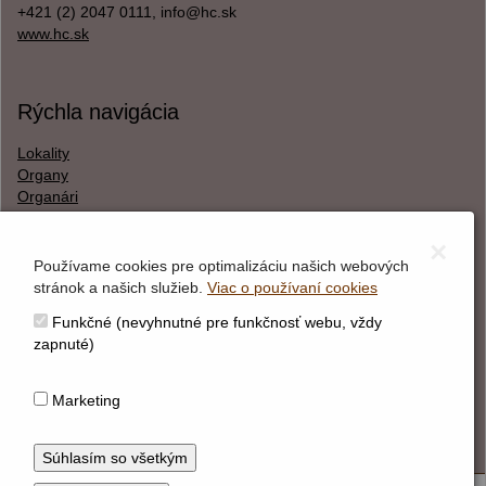
+421 (2) 2047 0111, info@hc.sk
www.hc.sk
Rýchla navigácia
Lokality
Organy
Organári
Textová verzia
×
Používame cookies pre optimalizáciu našich webových
stránok a našich služieb.
Viac o používaní cookies
O webstránke
Funkčné (nevyhnutné pre funkčnosť webu, vždy
Správca obsahu
zapnuté)
Technický prevádzkovateľ
Vyhlásenie o prístupnosti
Marketing
Vyhlásenie o cookies