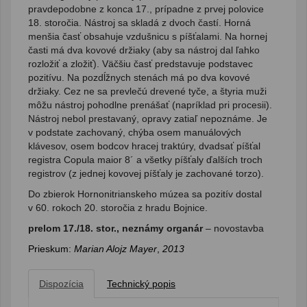
pravdepodobne z konca 17., prípadne z prvej polovice
18. storočia. Nástroj sa skladá z dvoch častí. Horná
menšia časť obsahuje vzdušnicu s píšťalami. Na hornej
časti má dva kovové držiaky (aby sa nástroj dal ľahko
rozložiť a zložiť). Väčšiu časť predstavuje podstavec
pozitívu. Na pozdĺžnych stenách má po dva kovové
držiaky. Cez ne sa prevlečú drevené tyče, a štyria muži
môžu nástroj pohodlne prenášať (napríklad pri procesii).
Nástroj nebol prestavaný, opravy zatiaľ nepoznáme. Je
v podstate zachovaný, chýba osem manuálových
klávesov, osem bodcov hracej traktúry, dvadsať píšťal
registra Copula maior 8´ a všetky píšťaly ďalších troch
registrov (z jednej kovovej píšťaly je zachované torzo).
Do zbierok Hornonitrianskeho múzea sa pozitív dostal
v 60. rokoch 20. storočia z hradu Bojnice.
prelom 17./18. stor., neznámy organár
– novostavba
Prieskum:
Marian Alojz Mayer
,
2013
Dispozícia
Technický popis