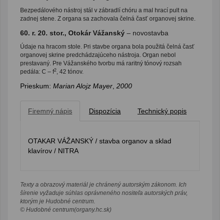
Bezpedálového nástroj stál v zábradlí chóru a mal hrací pult na
zadnej stene. Z organa sa zachovala čelná časť organovej skrine.
60. r. 20. stor., Otokár Vážanský
– novostavba
Údaje na hracom stole. Pri stavbe organa bola použitá čelná časť
organovej skrine predchádzajúceho nástroja. Organ nebol
prestavaný. Pre Vážanského tvorbu má raritný tónový rozsah
2
pedála: C – f
, 42 tónov.
Prieskum:
Marian Alojz Mayer
,
2000
Firemný nápis
Dispozícia
Technický popis
OTAKAR VÁŽANSKÝ / stavba organov a sklad
klavírov / NITRA
Texty a obrazový materiál je chránený autorským zákonom. Ich
šírenie vyžaduje súhlas oprávneného nositeľa autorských práv,
ktorým je Hudobné centrum.
© Hudobné centrum(organy.hc.sk)