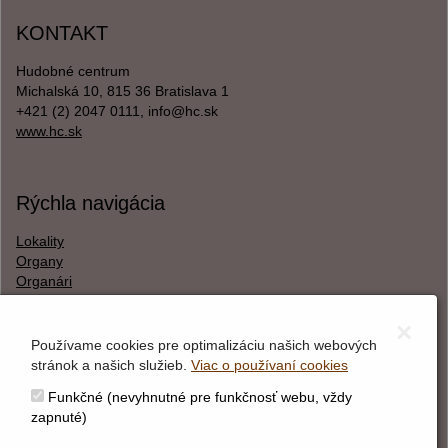
KONTAKT
Hudobné centrum
Michalská 10, 815 36 Bratislava 1
+421 (2) 2047 0111, info@hc.sk
www.hc.sk
Rýchla navigácia
Lokality
Organy
Organári
Textová verzia
×
Používame cookies pre optimalizáciu našich webových
stránok a našich služieb.
Viac o používaní cookies
O webstránke
Funkčné (nevyhnutné pre funkčnosť webu, vždy
Správca obsahu
zapnuté)
Technický prevádzkovateľ