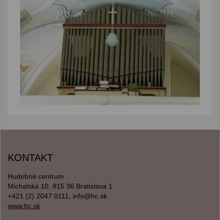
KONTAKT
Hudobné centrum
Michalská 10, 815 36 Bratislava 1
+421 (2) 2047 0111, info@hc.sk
www.hc.sk