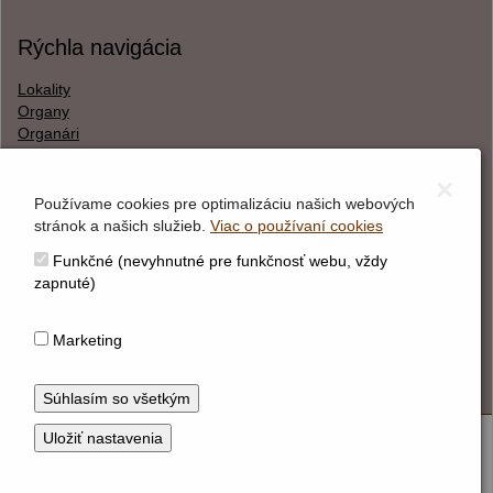
Rýchla navigácia
Lokality
Organy
Organári
Textová verzia
×
Používame cookies pre optimalizáciu našich webových
stránok a našich služieb.
Viac o používaní cookies
O webstránke
Funkčné (nevyhnutné pre funkčnosť webu, vždy
Správca obsahu
zapnuté)
Technický prevádzkovateľ
Vyhlásenie o prístupnosti
Marketing
Vyhlásenie o cookies
© Hudobné centrum 2026
Nastaviť cookies