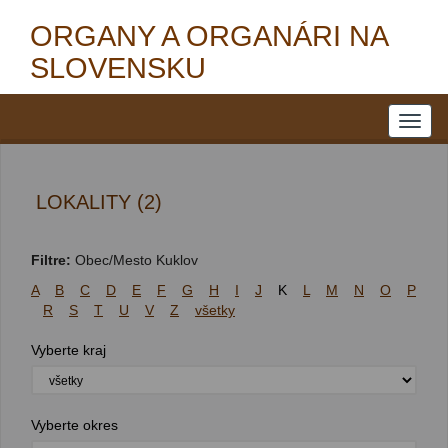
ORGANY A ORGANÁRI NA
SLOVENSKU
LOKALITY (2)
Filtre:
Obec/Mesto Kuklov
A
B
C
D
E
F
G
H
I
J
K
L
M
N
O
P
R
S
T
U
V
Z
všetky
Vyberte kraj
Vyberte okres