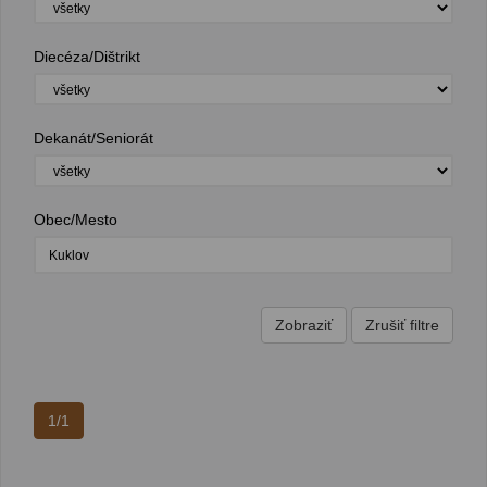
Diecéza/Dištrikt
Dekanát/Seniorát
Obec/Mesto
1/1