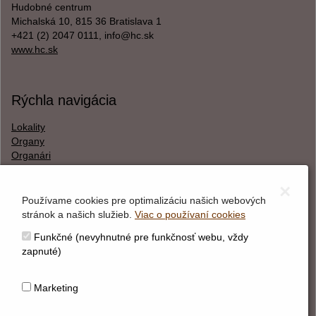
Hudobné centrum
Michalská 10, 815 36 Bratislava 1
+421 (2) 2047 0111, info@hc.sk
www.hc.sk
Rýchla navigácia
Lokality
Organy
Organári
Textová verzia
×
Používame cookies pre optimalizáciu našich webových
stránok a našich služieb.
Viac o používaní cookies
O webstránke
Funkčné (nevyhnutné pre funkčnosť webu, vždy
Správca obsahu
zapnuté)
Technický prevádzkovateľ
Vyhlásenie o prístupnosti
Marketing
Vyhlásenie o cookies