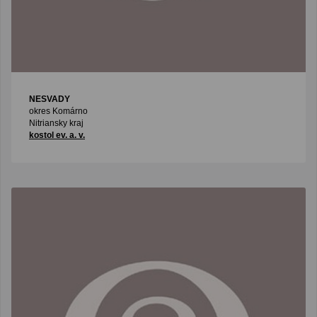
NESVADY
okres Komárno
Nitriansky kraj
kostol ev. a. v.