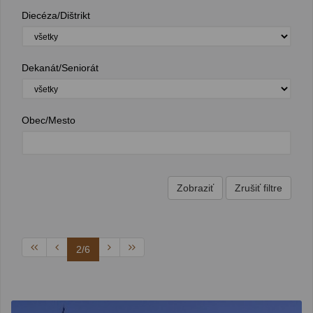
Diecéza/Dištrikt
Dekanát/Seniorát
Obec/Mesto
2/6