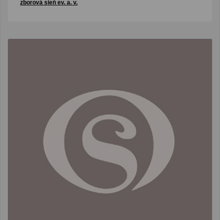
zborová sieň ev. a. v.