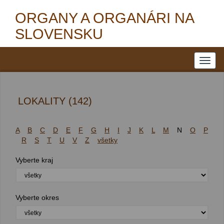
ORGANY A ORGANÁRI NA
SLOVENSKU
LOKALITY (142)
A
B
C
D
E
F
G
H
I
J
K
L
M
N
O
P
R
S
T
U
V
Z
všetky
Vyberte kraj
Vyberte okres