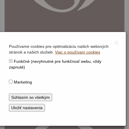
×
Používame cookies pre optimalizáciu našich webových
stránok a našich služieb.
Viac o používaní cookies
NITRA
- Staré Mesto (Dolné Mesto)
okres Nitra
Funkčné (nevyhnutné pre funkčnosť webu, vždy
Nitriansky kraj
zapnuté)
Chrám sv. Štefana
Marketing