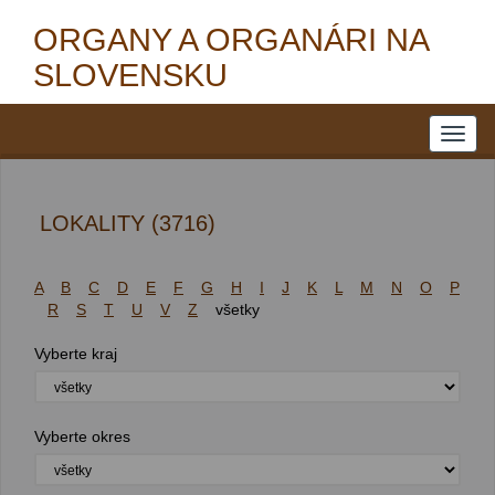
ORGANY A ORGANÁRI NA
SLOVENSKU
LOKALITY (3716)
A
B
C
D
E
F
G
H
I
J
K
L
M
N
O
P
R
S
T
U
V
Z
všetky
Vyberte kraj
Vyberte okres