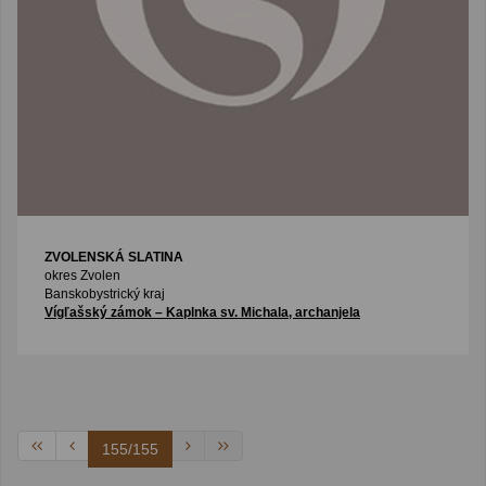
ZVOLENSKÁ SLATINA
okres Zvolen
Banskobystrický kraj
Vígľašský zámok – Kaplnka sv. Michala, archanjela
155/155