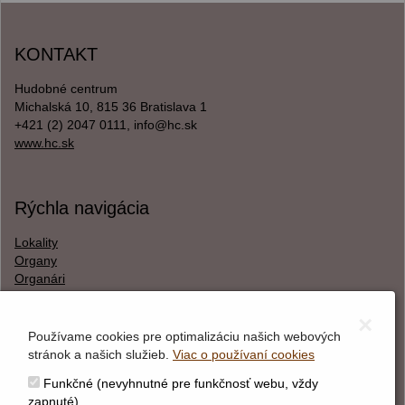
KONTAKT
Hudobné centrum
Michalská 10, 815 36 Bratislava 1
+421 (2) 2047 0111, info@hc.sk
www.hc.sk
Rýchla navigácia
Lokality
Organy
Organári
Textová verzia
×
Používame cookies pre optimalizáciu našich webových
stránok a našich služieb.
Viac o používaní cookies
O webstránke
Funkčné (nevyhnutné pre funkčnosť webu, vždy
Správca obsahu
zapnuté)