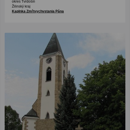
okres Tvrdošín
Žilinský kraj
Kaplnka Zmŕtvychvstania Pána