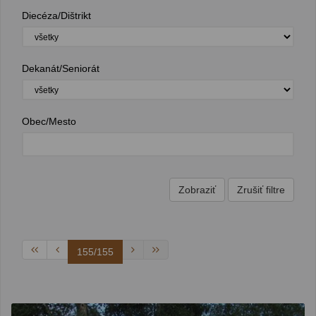
Diecéza/Dištrikt
Dekanát/Seniorát
Obec/Mesto
155/155