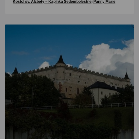
Kostol sv. Alžbety – Kaplnka Sedembolestnej Panny Márie