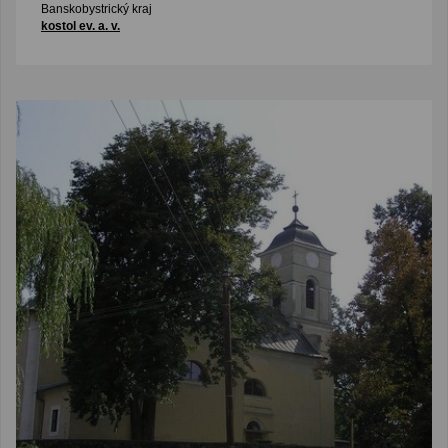
Banskobystrický kraj
kostol ev. a. v.