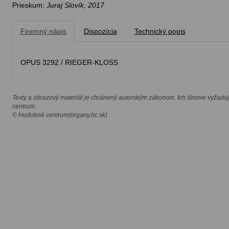
Prieskum:
Juraj Slovík
,
2017
Firemný nápis
Dispozícia
Technický popis
OPUS 3292 / RIEGER-KLOSS
Texty a obrazový materiál je chránený autorským zákonom. Ich šírenie vyžadu
centrum.
© Hudobné centrum(organy.hc.sk)