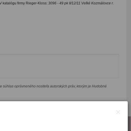
V katalógu firmy Rieger-Kloss:
3096 - 49 pk II/12/11 Veľké Kozmálovce r.
je súhlas oprávneného nositeľa autorských práv, ktorým je Hudobné
×
O webstránke