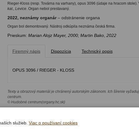
Rieger-Kloss (resp. Továrna na varhany), opus 3096 (údaje na hracom stole). 
kat., Levice
. Organ nebol prestavaný.
2022, neznámy organár
– odstránenie organa
Organ bol demontovaný. Nástroj odkúpila neznáma česká firma.
Prieskum:
Marian Alojz Mayer, 2000; Martin Bako
,
2022
Firemný nápis
Dispozícia
Technický popis
OPUS 3096 / RIEGER - KLOSS
Texty a obrazový materiál je chránený autorským zákonom. Ich šírenie vyžadu
centrum.
© Hudobné centrum(organy.hc.sk)
našich služieb.
Viac o používaní cookies
Rýchla navigácia