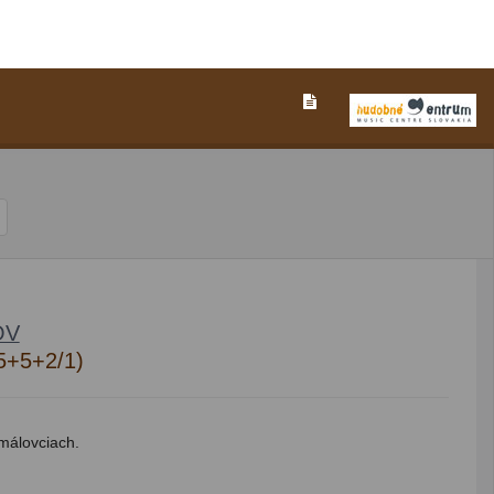
OV
(5+5+2/1)
málovciach.