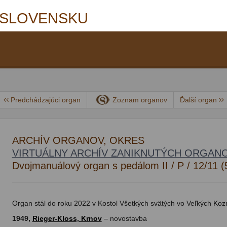
 SLOVENSKU
Predchádzajúci organ
Zoznam organov
Ďalší organ
ARCHÍV ORGANOV, OKRES
VIRTUÁLNY ARCHÍV ZANIKNUTÝCH ORGAN
Dvojmanuálový organ s pedálom II / P / 12/11 
Organ stál do roku 2022 v Kostol Všetkých svätých vo Veľkých Koz
1949,
Rieger-Kloss, Krnov
– novostavba