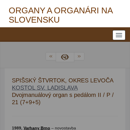
ORGANY A ORGANÁRI NA
SLOVENSKU
SPIŠSKÝ ŠTVRTOK, OKRES LEVOČA
KOSTOL SV. LADISLAVA
Dvojmanuálový organ s pedálom II / P /
21 (7+9+5)
1989,
Varhany Brno
– novostavba