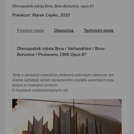
Dřevopodnik města Brna, Brno-Bohunice, opus 87.
Prieskum:
Marek Cepko
,
2010
Firemný nápis
Dispozícia
Technický popis
Dřevopodnik města Brna / Varhanářství / Brno-
Bohunice / Postaveno 1989 Opus 87
Texty a obrazový materiál je chránený autorským zákonom. Ich
šírenie vyžaduje súhlas oprávneného nositeľa autorských práv,
ktorým je Hudobné centrum.
© Hudobné centrum(organy.hc.sk)