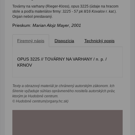
Továrny na varhany (Rieger-Kloss), opus 3225 (údaje na hracom
stole a podľa materiálov firmy:
3225 - 57 pk II/16 Kovalov r. kat.
).
Organ nebol prestavaný.
Prieskum:
Marian Alojz Mayer
,
2001
Firemný nápis
Dispozícia
Technický popis
OPUS 3225 // TOVÁRNY NA VARHANY / n. p. /
KRNOV
Texty a obrazový materiál je chránený autorským zákonom. Ich
šírenie vyžaduje súhlas oprávneného nositeľa autorských práv,
ktorým je Hudobné centrum.
© Hudobné centrum(organy.hc.sk)