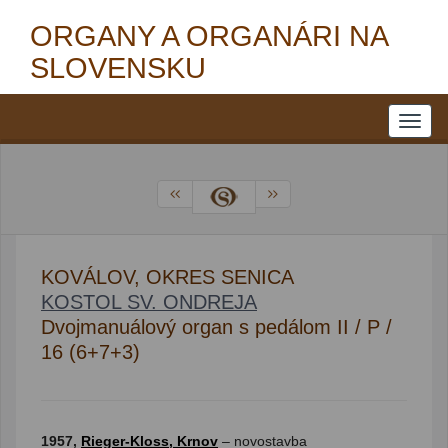
ORGANY A ORGANÁRI NA
SLOVENSKU
KOVÁLOV, OKRES SENICA
KOSTOL SV. ONDREJA
Dvojmanuálový organ s pedálom II / P /
16 (6+7+3)
1957,
Rieger-Kloss, Krnov
– novostavba