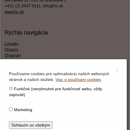
Michalská 10, 815 36 Bratislava 1
+421 (2) 2047 0111, info@hc.sk
www.hc.sk
Rýchla navigácia
Lokality
Organy
Organári
Textová verzia
×
Používame cookies pre optimalizáciu našich webových
stránok a našich služieb.
Viac o používaní cookies
O webstránke
Funkčné (nevyhnutné pre funkčnosť webu, vždy
Správca obsahu
zapnuté)
Technický prevádzkovateľ
Vyhlásenie o prístupnosti
Marketing
Vyhlásenie o cookies