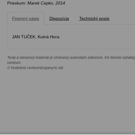
Prieskum:
Marek Cepko
,
2014
Firemný nápis
Dispozícia
Technický popis
JAN TUČEK, Kutná Hora
Texty a obrazový materiál je chránený autorským zákonom. Ich šírenie vyžadu
centrum.
© Hudobné centrum(organy.hc.sk)