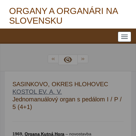
ORGANY A ORGANÁRI NA
SLOVENSKU
SASINKOVO, OKRES HLOHOVEC
KOSTOL EV. A. V.
Jednomanuálový organ s pedálom I / P /
5 (4+1)
1969,
Organa Kutná Hora
– novostavba