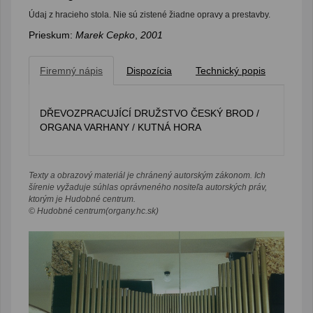
Údaj z hracieho stola. Nie sú zistené žiadne opravy a prestavby.
Prieskum:
Marek Cepko
,
2001
Firemný nápis
Dispozícia
Technický popis
DŘEVOZPRACUJÍCÍ DRUŽSTVO ČESKÝ BROD /
ORGANA VARHANY / KUTNÁ HORA
Texty a obrazový materiál je chránený autorským zákonom. Ich
šírenie vyžaduje súhlas oprávneného nositeľa autorských práv,
ktorým je Hudobné centrum.
© Hudobné centrum(organy.hc.sk)