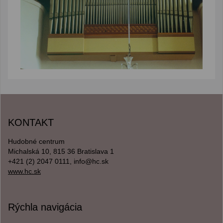
KONTAKT
Hudobné centrum
Michalská 10, 815 36 Bratislava 1
+421 (2) 2047 0111, info@hc.sk
www.hc.sk
Rýchla navigácia