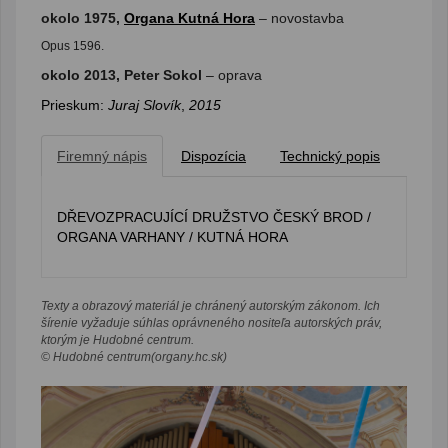
okolo 1975,
Organa Kutná Hora
– novostavba
Opus 1596.
okolo 2013, Peter Sokol
– oprava
Prieskum:
Juraj Slovík
,
2015
Firemný nápis
Dispozícia
Technický popis
DŘEVOZPRACUJÍCÍ DRUŽSTVO ČESKÝ BROD /
ORGANA VARHANY / KUTNÁ HORA
Texty a obrazový materiál je chránený autorským zákonom. Ich
šírenie vyžaduje súhlas oprávneného nositeľa autorských práv,
ktorým je Hudobné centrum.
© Hudobné centrum(organy.hc.sk)