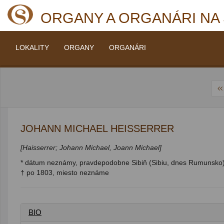
ORGANY A ORGANÁRI NA
LOKALITY
ORGANY
ORGANÁRI
JOHANN MICHAEL HEISSERRER
[Haisserrer; Johann Michael, Joann Michael]
* dátum neznámy, pravdepodobne Sibiň (Sibiu, dnes Rumunsko
† po 1803, miesto neznáme
BIO