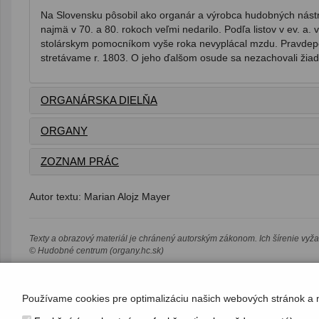
Na Slovensku pôsobil ako organár a výrobca hudobných nástroj
najmä v 70. a 80. rokoch veľmi nedarilo. Podľa listov v ev. a.
stolárskym pomocníkom vyše roka nevyplácal mzdu. Pravdepodo
stretávame r. 1803. O jeho ďalšom osude sa nezachovali žiad
ORGANÁRSKA DIELŇA
ORGANY
ZOZNAM PRÁC
Autor textu: Marian Alojz Mayer
Texty a obrazový materiál je chránený autorským zákonom. Ich šírenie vyž
© Hudobné centrum (organy.hc.sk)
Používame cookies pre optimalizáciu našich webových stránok a 