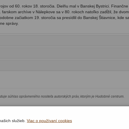
ov od 60. rokov 18. storočia. Dielňu mal v Banskej Bystrici. Finančn
 v. farskom archíve v Nálepkove sa v 80. rokoch natoľko zadĺžil, že dvom
bne začiatkom 19. storočia sa presídlil do Banskej Štiavnice, kde s
ne správy.
aduje súhlas oprávneného nositeľa autorských práv, ktorým je Hudobné centrum.
našich služieb.
Viac o používaní cookies