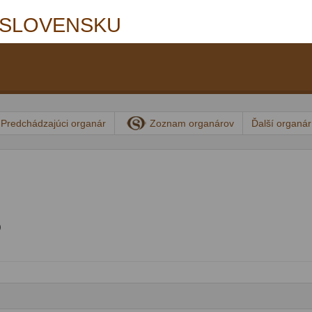
 SLOVENSKU
Predchádzajúci organár
Zoznam organárov
Ďalší organá
)