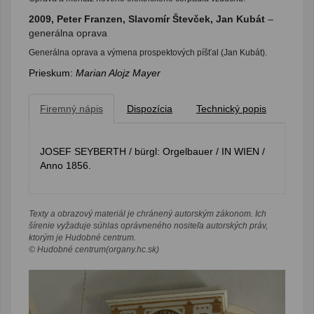
2009, Peter Franzen, Slavomír Števček, Jan Kubát
–
generálna oprava
Generálna oprava a výmena prospektových píšťal (Jan Kubát).
Prieskum:
Marian Alojz Mayer
Firemný nápis
Dispozícia
Technický popis
JOSEF SEYBERTH / bürgl: Orgelbauer / IN WIEN /
Anno 1856.
Texty a obrazový materiál je chránený autorským zákonom. Ich
šírenie vyžaduje súhlas oprávneného nositeľa autorských práv,
ktorým je Hudobné centrum.
© Hudobné centrum(organy.hc.sk)