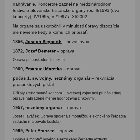
nahrávanie. Koncertne zaznel na medzinárodnom
festivale Slovenské historické organy roč. II/1993 (dva
koncerty), IV/1995, VI/1997 a XI/2002.
Na organe sa uskutočnili v minulosti úpravy dispozície,
ale nevieme kedy a komu ich pripísať.
1856,
Joseph Seyberth
– novostavba
1872,
Jozef Demeter
– oprava
Oprava po poškodení bleskom.
1900,
Emanuel Maretka
– oprava
počas 1. sv. vojny, neznámy organár
– rekvirácia
prospektových píšťal
Píšťaly zrekvirované koncom 1. svetovej vojny boli pri následnej
oprave nahradené menej hodnotnými zinkovými.
1957, neznámy organár
– oprava
Josef Hlaváček. Oprava spojená s montážou elektrického čerpadla
vzduchu (na povale kostola).
1999, Peter Franzen
– oprava
Oprava a montáž nového elektrického čerpadla vzduchu.