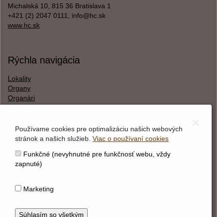
Michalská 10, 815 36 Bratislava 1
+421 (2) 2047 0111, info@hc.sk
www.hc.sk
Rýchla navigácia
Lokality
Organy
Organári
Textová verzia
×
Používame cookies pre optimalizáciu našich webových
stránok a našich služieb.
Viac o používaní cookies
O webstránke
Funkčné (nevyhnutné pre funkčnosť webu, vždy
Správca obsahu
zapnuté)
Technický prevádzkovateľ
Vyhlásenie o prístupnosti
Marketing
Vyhlásenie o cookies