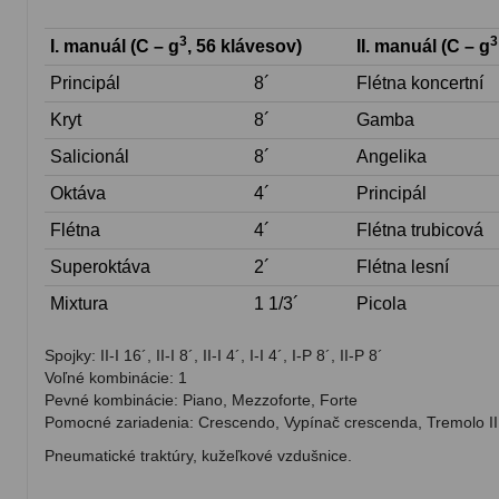
3
3
I. manuál (C – g
, 56 klávesov)
II. manuál (C – g
Principál
8´
Flétna koncertní
Kryt
8´
Gamba
Salicionál
8´
Angelika
Oktáva
4´
Principál
Flétna
4´
Flétna trubicová
Superoktáva
2´
Flétna lesní
Mixtura
1 1/3´
Picola
Spojky: II-I 16´, II-I 8´, II-I 4´, I-I 4´, I-P 8´, II-P 8´
Voľné kombinácie: 1
Pevné kombinácie: Piano, Mezzoforte, Forte
Pomocné zariadenia: Crescendo, Vypínač crescenda, Tremolo II
Pneumatické traktúry, kužeľkové vzdušnice.