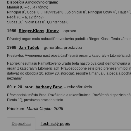
Dispozícia Arnoldovho organa:
Manuál
(C – d3, 47 tónov)
Principal 8´, Copel 8´, Flaut-traver 8´, Solonicial 8´, Principal Octav 4´, Flaut 4´
Pedál
(C – a, 12 tónov)
Subas 16´, Violin Bas 8´, Quintenbas 6´
1959,
Rieger-Kloss, Krnov
– oprava
Pôvodný organ mala nahradiť novostavba podniku Rieger-Kloss. Tento zámer 
1968,
Jan Tuček
– generálna prestavba
Prestavba. Vymenená nástrojová časť (starší organ z katedrály v Litoměřicia
Napriek nesúhlasu Pamiatkového úradu bola nástrojová časť demontovaná a do
organ z katedrály v Litoměřiciach. Pravdepodobne ešte pred prenesením bol ná
datovať do obdobia 20. rokov 20. storočia), registre I. manuálu a pedála pochá
neznámy.
80. r. 20. stor.,
Varhany Brno
– rekonštrukcia
Dřevopodnik města Brna. Rozšírenie a rekonštrukcia. Rozšírená dispozícia nástro
Picola 1´), prestavba hracieho stola.
Prieskum:
Marek Cepko
,
2006
Dispozícia
Technický popis