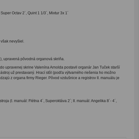
, Super Octav 2´, Quint 1 1/3´, Mixtur 3x 1´
však nevyšiel.
ch), upravená pôvodná organová skriňa.
 upravenej skrine Valenína Arnolda postavil organár Jan Tuček starší
stroj už prestavaný. Hrací stôl (podľa výtvarného riešenia ho možno
dzajú z organa firmy Rieger. Pôvod vzdušnice a registrov II. manuálu je
ja (I. manuál: Flétna 4´, Superoktáva 2´; II. manuál: Angelika 8´- 4´,