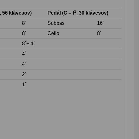
1
, 56 klávesov)
Pedál (C – f
, 30 klávesov)
8´
Subbas
16´
8´
Cello
8´
8´+ 4´
4´
4´
2´
1´