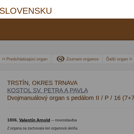
 SLOVENSKU
Predchádzajúci organ
Zoznam organov
Ďalší organ
TRSTÍN, OKRES TRNAVA
KOSTOL SV. PETRA A PAVLA
Dvojmanuálový organ s pedálom II / P / 16 (7+
1806,
Valentín Arnold
– novostavba
Z organa sa zachovala len organová skriňa.